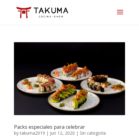
Skip
to
content
Packs especiales para celebrar
by
takuma2019
|
Jun 12, 2020
|
Sin categoría