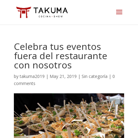
Skip
to
content
Celebra tus eventos
fuera del restaurante
con nosotros
by
takuma2019
|
May 21, 2019
|
Sin categoría
|
0
comments